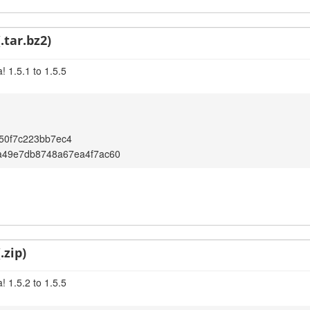
.tar.bz2)
 1.5.1 to 1.5.5
50f7c223bb7ec4
a49e7db8748a67ea4f7ac60
.zip)
 1.5.2 to 1.5.5