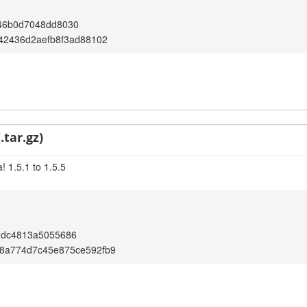
46b0d7048dd8030
c42436d2aefb8f3ad88102
.tar.gz)
 1.5.1 to 1.5.5
2dc4813a5055686
f8a774d7c45e875ce592fb9