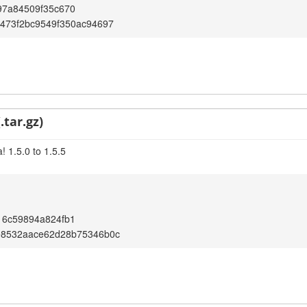
97a84509f35c670
473f2bc9549f350ac94697
.tar.gz)
 1.5.0 to 1.5.5
16c59894a824fb1
e8532aace62d28b75346b0c