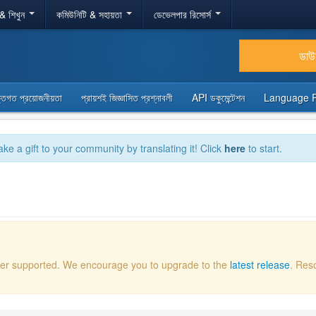
 & শিখুন
কমিউনিটি & সহায়তা
ডেভেলপার রিসোর্স
ডা
্তিগত প্রয়োজনীয়তা
প্রায়শই জিজ্ঞাসিত প্রশ্নাবলী
API ডকুমেন্টেশন
Language 
ake a gift to your community by translating it! Click
here
to start.
onger supported. We encourage you to upgrade to the
latest release
. Res