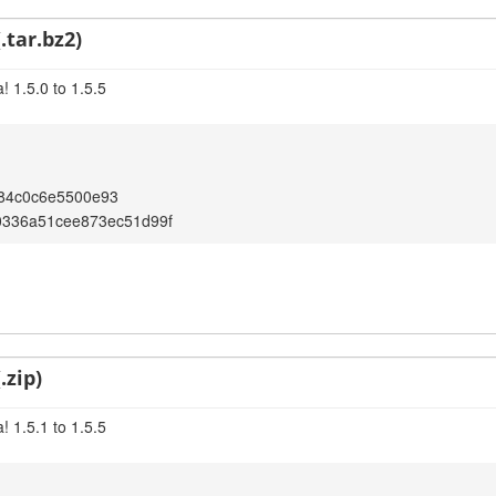
.tar.bz2)
 1.5.0 to 1.5.5
c84c0c6e5500e93
f0336a51cee873ec51d99f
.zip)
 1.5.1 to 1.5.5