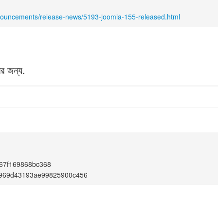
nnouncements/release-news/5193-joomla-155-released.html
র জন্য.
67f169868bc368
969d43193ae99825900c456