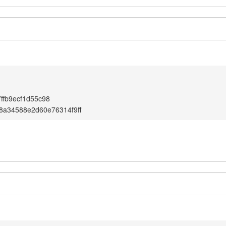
ffb9ecf1d55c98
8a34588e2d60e76314f9ff