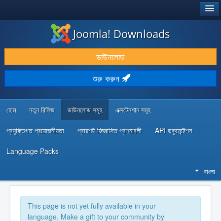
®
JOOMLA!
Joomla! Downloads
ডাউনলোড & প্রসারিত করুন
ডাউনলোড
আবিষ্কার & শিখুন
শুরু করুন
কমিউনিটি & সহায়তা
ডেভেলপার রিসোর্স
হোম
নতুন রিলিজ
ডাউনলোড সমূহ
এক্সটেনশান সমূহ
প্রযুক্তিগত প্রয়োজনীয়তা
প্রায়শই জিজ্ঞাসিত প্রশ্নাবলী
API ডকুমেন্টেশন
Language Packs
বাংলা
This page is not yet fully available in your
language. Make a gift to your community by