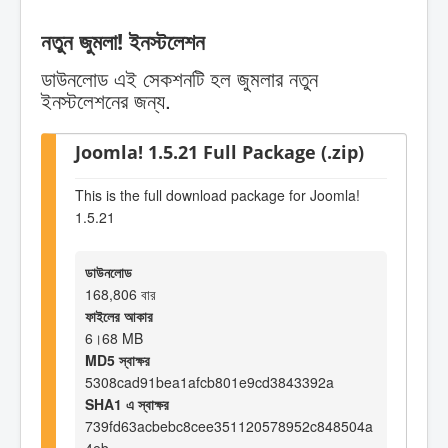
নতুন জুমলা! ইনস্টলেশন
ডাউনলোড এই সেকশনটি হল জুমলার নতুন
ইনস্টলেশনের জন্য.
Joomla! 1.5.21 Full Package (.zip)
This is the full download package for Joomla!
1.5.21
ডাউনলোড
168,806 বার
ফাইলের আকার
6।68 MB
MD5 স্বাক্ষর
5308cad91bea1afcb801e9cd3843392a
SHA1 এ স্বাক্ষর
739fd63acbebc8cee351120578952c848504a
4eb