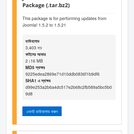
Package (.tar.bz2)
This package is for performing updates from
Joomla! 1.5.2 to 1.5.21
ডাউনলোড
3,403 বার
ফাইলের আকার
2।16 MB
MD5 স্বাক্ষর
9225edea2869e71d10ddb0836f1b9df6
SHA1 এ স্বাক্ষর
d99e253a2b6a4dc517e2b68c2fb589a5bc5b0
9d8
এখনই ডাউনলোড করুন