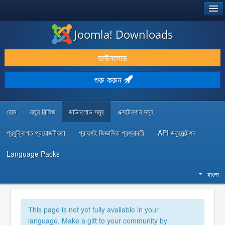
®
JOOMLA!
Joomla! Downloads
ডাউনলোড & প্রসারিত করুন
ডাউনলোড
আবিষ্কার & শিখুন
শুরু করুন
কমিউনিটি & সহায়তা
ডেভেলপার রিসোর্স
হোম
নতুন রিলিজ
ডাউনলোড সমূহ
এক্সটেনশান সমূহ
প্রযুক্তিগত প্রয়োজনীয়তা
প্রায়শই জিজ্ঞাসিত প্রশ্নাবলী
API ডকুমেন্টেশন
Language Packs
বাংলা
This page is not yet fully available in your
language. Make a gift to your community by