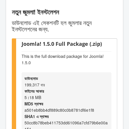
নতুন জুমলা! ইনস্টলেশন
ডাউনলোড এই সেকশনটি হল জুমলার নতুন
ইনস্টলেশনের জন্য.
Joomla! 1.5.0 Full Package (.zip)
This is the full download package for Joomla!
1.5.0
ডাউনলোড
199,317 বার
ফাইলের আকার
5।18 MB
MD5 স্বাক্ষর
a501eb8bb4df889c80c0b8781df6e1f8
SHA1 এ স্বাক্ষর
50cc8b78beb411753dd61096a7cfd79b6e00a
151