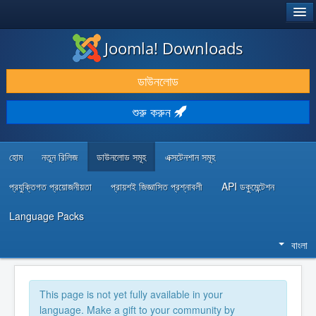
®
JOOMLA!
Joomla! Downloads
ডাউনলোড & প্রসারিত করুন
ডাউনলোড
আবিষ্কার & শিখুন
শুরু করুন
কমিউনিটি & সহায়তা
ডেভেলপার রিসোর্স
হোম
নতুন রিলিজ
ডাউনলোড সমূহ
এক্সটেনশান সমূহ
প্রযুক্তিগত প্রয়োজনীয়তা
প্রায়শই জিজ্ঞাসিত প্রশ্নাবলী
API ডকুমেন্টেশন
Language Packs
বাংলা
This page is not yet fully available in your
language. Make a gift to your community by