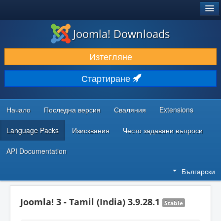
®
JOOMLA!
Joomla! Downloads
ИЗТЕГЛЯНЕ & РАЗШИРЯВАНЕ
Изтегляне
ОТКРИВАЙТЕ & УЧЕТЕ
Стартиране
ОБЩНОСТ & ПОДДРЪЖКА
РЕСУРСИ ЗА РАЗРАБОТКА
Начало
Последна версия
Сваляния
Extensions
Language Packs
Изисквания
Често задавани въпроси
API Documentation
Български
Joomla! 3 - Tamil (India) 3.9.28.1
Stable