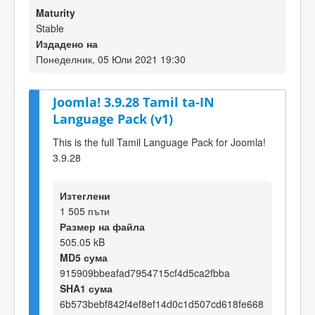
Maturity
Stable
Издадено на
Понеделник, 05 Юли 2021 19:30
Joomla! 3.9.28 Tamil ta-IN
Language Pack (v1)
This is the full Tamil Language Pack for Joomla!
3.9.28
Изтеглени
1 505 пъти
Размер на файла
505.05 kB
MD5 сума
915909bbeafad7954715cf4d5ca2fbba
SHA1 сума
6b573bebf842f4ef8ef14d0c1d507cd618fe668