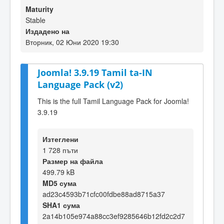
Maturity
Stable
Издадено на
Вторник, 02 Юни 2020 19:30
Joomla! 3.9.19 Tamil ta-IN
Language Pack (v2)
This is the full Tamil Language Pack for Joomla!
3.9.19
Изтеглени
1 728 пъти
Размер на файла
499.79 kB
MD5 сума
ad23c4593b71cfc00fdbe88ad8715a37
SHA1 сума
2a14b105e974a88cc3ef9285646b12fd2c2d7