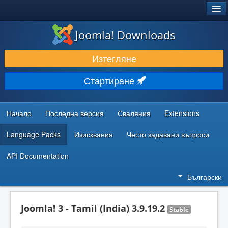
®
JOOMLA!
Joomla! Downloads
ИЗТЕГЛЯНЕ & РАЗШИРЯВАНЕ
Изтегляне
ОТКРИВАЙТЕ & УЧЕТЕ
Стартиране
ОБЩНОСТ & ПОДДРЪЖКА
РЕСУРСИ ЗА РАЗРАБОТКА
Начало
Последна версия
Сваляния
Extensions
Language Packs
Изисквания
Често задавани въпроси
API Documentation
Български
Joomla! 3 - Tamil (India) 3.9.19.2
Stable