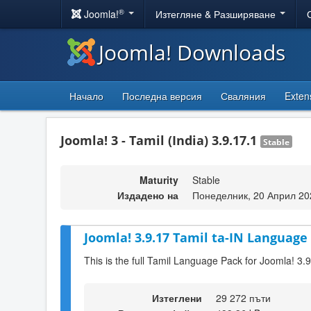
®
Joomla!
Изтегляне & Разширяване
Joomla! Downloads
Начало
Последна версия
Сваляния
Exten
Joomla! 3 - Tamil (India) 3.9.17.1
Stable
Maturity
Stable
Издадено на
Понеделник, 20 Април 20
Joomla! 3.9.17 Tamil ta-IN Language 
This is the full Tamil Language Pack for Joomla! 3.
Изтеглени
29 272 пъти