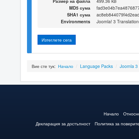
Размер на файла
499.36 kB
MD5 сума
fad3e04b7ea487687
SHA1 сума
ac8eb844079f4d2ea
Environments
Joomla! 3 Translation
Изтеглете сега
Вие сте тук:
Начало
/
Language Packs
/
Joomla 3
Начало
Относн
Декларация за достъпност
Политика за поверит