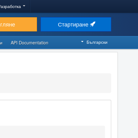
Разработка
егляне
Стартиране
Български
си
API Documentation