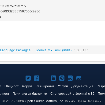
75f883757c23715
d0e0f3d283515675dcce93d
s
 Language Packages
/
Joomla! 3 - Tamil (India)
/
3.9.17.1
Joomla!
Joomla!
Joomla!
Joomla!
Joomla!
Joomla!
Joomla!
в
във
в
в
в
в
в
о
Общност
Форум
Разширения
Услуги
Документация
Разр
Twitter
Facebook
YouTube
LinkedIn
Pinterest
Instagram
GitHub
елност
Политика за бисквитки
Спонсорирайте Joomla! с $5
Помо
© 2005 - 2026
Open Source Matters, Inc.
Всички Права Запазени.