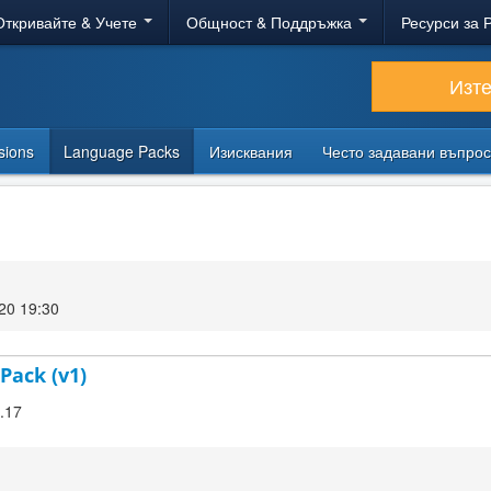
Откривайте & Учете
Общност & Поддръжка
Ресурси за 
Изт
sions
Language Packs
Изисквания
Често задавани въпро
20 19:30
Pack (v1)
9.17