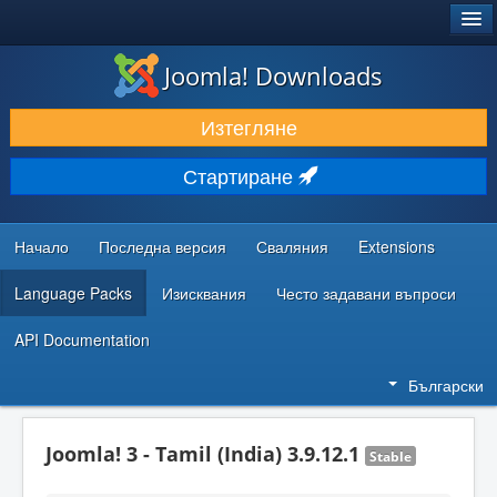
®
JOOMLA!
Joomla! Downloads
ИЗТЕГЛЯНЕ & РАЗШИРЯВАНЕ
Изтегляне
ОТКРИВАЙТЕ & УЧЕТЕ
Стартиране
ОБЩНОСТ & ПОДДРЪЖКА
РЕСУРСИ ЗА РАЗРАБОТКА
Начало
Последна версия
Сваляния
Extensions
Language Packs
Изисквания
Често задавани въпроси
API Documentation
Български
Joomla! 3 - Tamil (India) 3.9.12.1
Stable