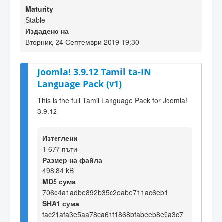
Maturity
Stable
Издадено на
Вторник, 24 Септември 2019 19:30
Joomla! 3.9.12 Tamil ta-IN
Language Pack (v1)
This is the full Tamil Language Pack for Joomla!
3.9.12
Изтеглени
1 677 пъти
Размер на файла
498.84 kB
MD5 сума
706e4a1adbe892b35c2eabe711ac6eb1
SHA1 сума
fac21afa3e5aa78ca61f1868bfabeeb8e9a3c7