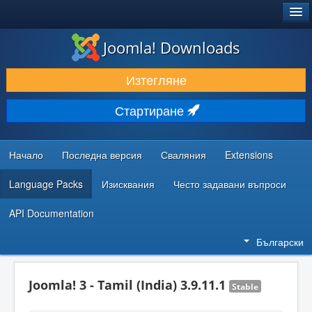
®
JOOMLA!
Joomla! Downloads
ИЗТЕГЛЯНЕ & РАЗШИРЯВАНЕ
Изтегляне
ОТКРИВАЙТЕ & УЧЕТЕ
Стартиране
ОБЩНОСТ & ПОДДРЪЖКА
РЕСУРСИ ЗА РАЗРАБОТКА
Начало
Последна версия
Сваляния
Extensions
Language Packs
Изисквания
Често задавани въпроси
API Documentation
Български
Joomla! 3 - Tamil (India) 3.9.11.1
Stable