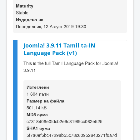
Maturity
Stable
Издадено на
Понеделник, 12 Август 2019 19:30
Joomla! 3.9.11 Tamil ta-IN
Language Pack (v1)
This is the full Tamil Language Pack for Joomla!
3.9.11
Изтеглени
1 604 пъти
Размер на файла
501.14 kB
MD5 сума
c7318406e0fdcb2e9c319f9cc062e525
SHA1 сума
5f7a0ef5bc47298b55c78c60952643271f0a7d