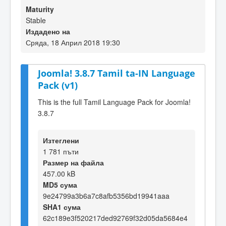
Maturity
Stable
Издадено на
Сряда, 18 Април 2018 19:30
Joomla! 3.8.7 Tamil ta-IN Language
Pack (v1)
This is the full Tamil Language Pack for Joomla!
3.8.7
Изтеглени
1 781 пъти
Размер на файла
457.00 kB
MD5 сума
9e24799a3b6a7c8afb5356bd19941aaa
SHA1 сума
62c189e3f520217ded92769f32d05da5684e4