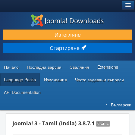
®
JOOMLA!
Joomla! Downloads
ИЗТЕГЛЯНЕ & РАЗШИРЯВАНЕ
Изтегляне
ОТКРИВАЙТЕ & УЧЕТЕ
Стартиране
ОБЩНОСТ & ПОДДРЪЖКА
РЕСУРСИ ЗА РАЗРАБОТКА
Начало
Последна версия
Сваляния
Extensions
Language Packs
Изисквания
Често задавани въпроси
API Documentation
Български
Joomla! 3 - Tamil (India) 3.8.7.1
Stable