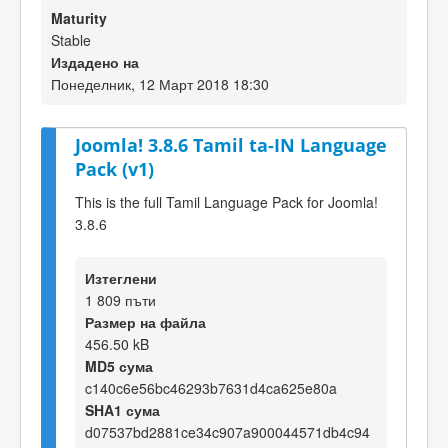
Maturity
Stable
Издадено на
Понеделник, 12 Март 2018 18:30
Joomla! 3.8.6 Tamil ta-IN Language
Pack (v1)
This is the full Tamil Language Pack for Joomla!
3.8.6
Изтеглени
1 809 пъти
Размер на файла
456.50 kB
MD5 сума
c140c6e56bc46293b7631d4ca625e80a
SHA1 сума
d07537bd2881ce34c907a900044571db4c94