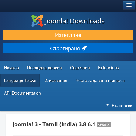
®
JOOMLA!
Joomla! Downloads
ИЗТЕГЛЯНЕ & РАЗШИРЯВАНЕ
Изтегляне
ОТКРИВАЙТЕ & УЧЕТЕ
Стартиране
ОБЩНОСТ & ПОДДРЪЖКА
РЕСУРСИ ЗА РАЗРАБОТКА
Начало
Последна версия
Сваляния
Extensions
Language Packs
Изисквания
Често задавани въпроси
API Documentation
Български
Joomla! 3 - Tamil (India) 3.8.6.1
Stable