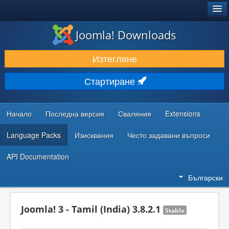
®
JOOMLA!
Joomla! Downloads
ИЗТЕГЛЯНЕ & РАЗШИРЯВАНЕ
Изтегляне
ОТКРИВАЙТЕ & УЧЕТЕ
Стартиране
ОБЩНОСТ & ПОДДРЪЖКА
РЕСУРСИ ЗА РАЗРАБОТКА
Начало
Последна версия
Сваляния
Extensions
Language Packs
Изисквания
Често задавани въпроси
API Documentation
Български
Joomla! 3 - Tamil (India) 3.8.2.1
Stable