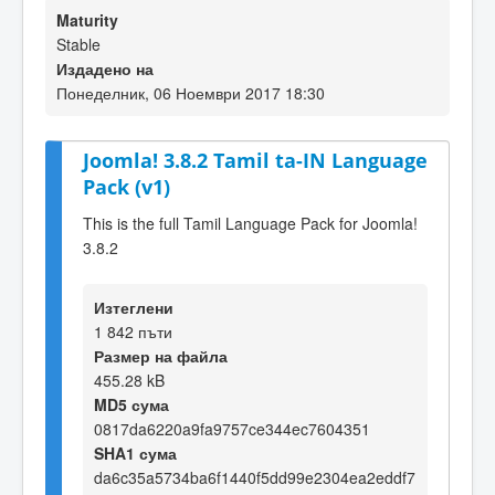
Maturity
Stable
Издадено на
Понеделник, 06 Ноември 2017 18:30
Joomla! 3.8.2 Tamil ta-IN Language
Pack (v1)
This is the full Tamil Language Pack for Joomla!
3.8.2
Изтеглени
1 842 пъти
Размер на файла
455.28 kB
MD5 сума
0817da6220a9fa9757ce344ec7604351
SHA1 сума
da6c35a5734ba6f1440f5dd99e2304ea2eddf7