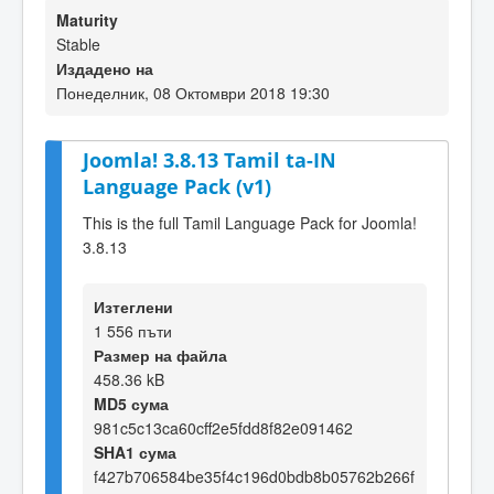
Maturity
Stable
Издадено на
Понеделник, 08 Октомври 2018 19:30
Joomla! 3.8.13 Tamil ta-IN
Language Pack (v1)
This is the full Tamil Language Pack for Joomla!
3.8.13
Изтеглени
1 556 пъти
Размер на файла
458.36 kB
MD5 сума
981c5c13ca60cff2e5fdd8f82e091462
SHA1 сума
f427b706584be35f4c196d0bdb8b05762b266f