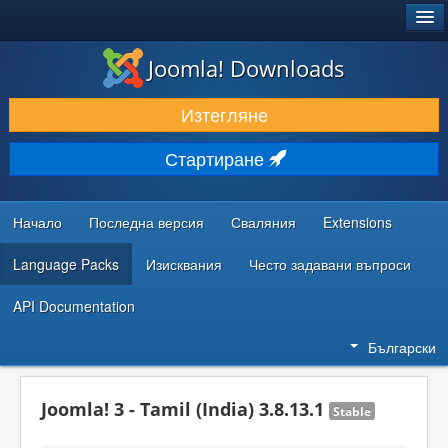
®
JOOMLA!
Joomla! Downloads
ИЗТЕГЛЯНЕ & РАЗШИРЯВАНЕ
Изтегляне
ОТКРИВАЙТЕ & УЧЕТЕ
Стартиране
ОБЩНОСТ & ПОДДРЪЖКА
РЕСУРСИ ЗА РАЗРАБОТКА
Начало
Последна версия
Сваляния
Extensions
Language Packs
Изисквания
Често задавани въпроси
API Documentation
Български
Joomla! 3 - Tamil (India) 3.8.13.1
Stable