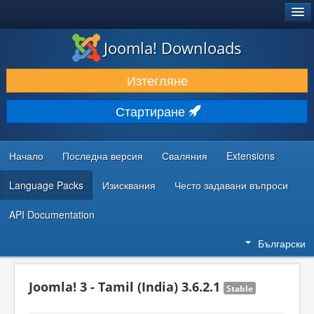
®
JOOMLA!
Joomla! Downloads
ИЗТЕГЛЯНЕ & РАЗШИРЯВАНЕ
Изтегляне
ОТКРИВАЙТЕ & УЧЕТЕ
Стартиране
ОБЩНОСТ & ПОДДРЪЖКА
РЕСУРСИ ЗА РАЗРАБОТКА
Начало
Последна версия
Сваляния
Extensions
Language Packs
Изисквания
Често задавани въпроси
API Documentation
Български
Joomla! 3 - Tamil (India) 3.6.2.1
Stable