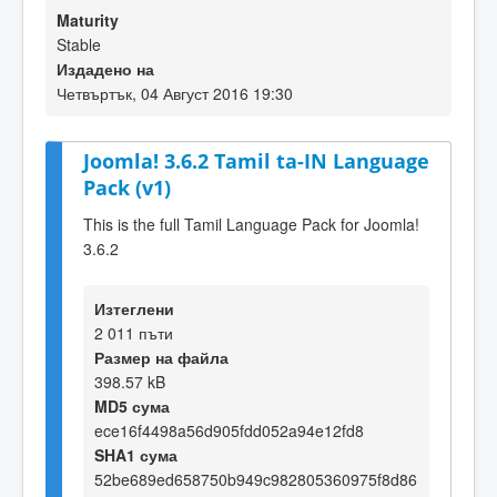
Maturity
Stable
Издадено на
Четвъртък, 04 Август 2016 19:30
Joomla! 3.6.2 Tamil ta-IN Language
Pack (v1)
This is the full Tamil Language Pack for Joomla!
3.6.2
Изтеглени
2 011 пъти
Размер на файла
398.57 kB
MD5 сума
ece16f4498a56d905fdd052a94e12fd8
SHA1 сума
52be689ed658750b949c982805360975f8d86