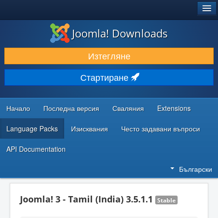
®
JOOMLA!
Joomla! Downloads
ИЗТЕГЛЯНЕ & РАЗШИРЯВАНЕ
Изтегляне
ОТКРИВАЙТЕ & УЧЕТЕ
Стартиране
ОБЩНОСТ & ПОДДРЪЖКА
РЕСУРСИ ЗА РАЗРАБОТКА
Начало
Последна версия
Сваляния
Extensions
Language Packs
Изисквания
Често задавани въпроси
API Documentation
Български
Joomla! 3 - Tamil (India) 3.5.1.1
Stable