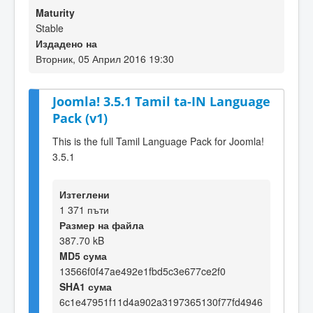
Maturity
Stable
Издадено на
Вторник, 05 Април 2016 19:30
Joomla! 3.5.1 Tamil ta-IN Language
Pack (v1)
This is the full Tamil Language Pack for Joomla!
3.5.1
Изтеглени
1 371 пъти
Размер на файла
387.70 kB
MD5 сума
13566f0f47ae492e1fbd5c3e677ce2f0
SHA1 сума
6c1e47951f11d4a902a3197365130f77fd4946