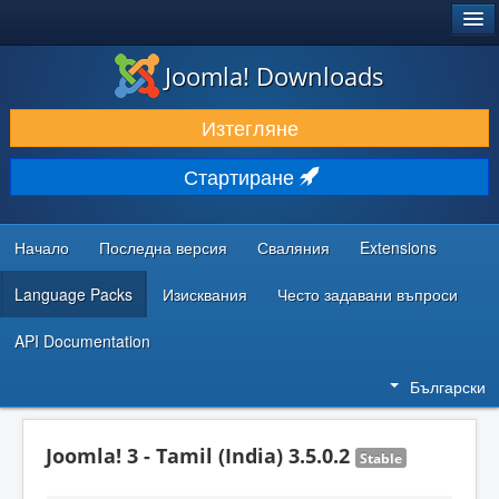
®
JOOMLA!
Joomla! Downloads
ИЗТЕГЛЯНЕ & РАЗШИРЯВАНЕ
Изтегляне
ОТКРИВАЙТЕ & УЧЕТЕ
Стартиране
ОБЩНОСТ & ПОДДРЪЖКА
РЕСУРСИ ЗА РАЗРАБОТКА
Начало
Последна версия
Сваляния
Extensions
Language Packs
Изисквания
Често задавани въпроси
API Documentation
Български
Joomla! 3 - Tamil (India) 3.5.0.2
Stable