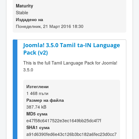
Maturity
Stable
Издадено на
Понеделник, 21 Март 2016 18:30
Joomla! 3.5.0 Tamil ta-IN Language
Pack (v2)
This is the full Tamil Language Pack for Joomla!
3.5.0
Изтеглени
1 468 пъти
Размер на файла
387.74 kB
MD5 сума
e47f58c6417522e3ec1649bb25dc4f7f
SHA1 сума
a91d6390fed6e43c126b3bc182a6fec23d0cc7