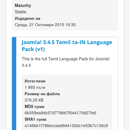
Maturity
Stable
Издадено на
Сряда, 21 Октомври 2015 19:30
Joomla! 3.4.5 Tamil ta-IN Language
Pack (v1)
This is the full Tamil Language Pack for Joomla!
3.4.5
Изтеглени
1 865 пъти
Размер на файла
376.25 kB
MD5 сума
6b359ea9dc57d779bb7f044170d27fe6
SHA1 сума
a146bb1f798eccaad9d4132dc1e53b7c136c9