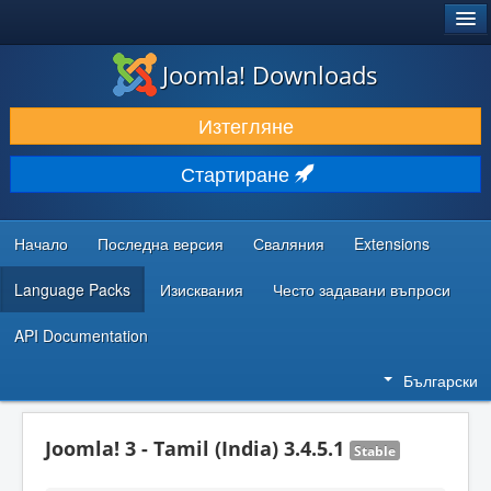
®
JOOMLA!
Joomla! Downloads
ИЗТЕГЛЯНЕ & РАЗШИРЯВАНЕ
Изтегляне
ОТКРИВАЙТЕ & УЧЕТЕ
Стартиране
ОБЩНОСТ & ПОДДРЪЖКА
РЕСУРСИ ЗА РАЗРАБОТКА
Начало
Последна версия
Сваляния
Extensions
Language Packs
Изисквания
Често задавани въпроси
API Documentation
Български
Joomla! 3 - Tamil (India) 3.4.5.1
Stable