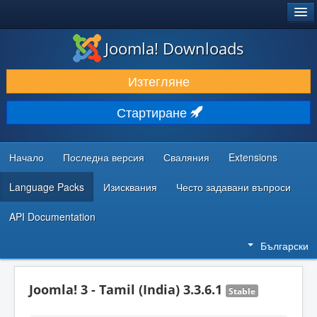
®
JOOMLA!
Joomla! Downloads
ИЗТЕГЛЯНЕ & РАЗШИРЯВАНЕ
Изтегляне
ОТКРИВАЙТЕ & УЧЕТЕ
Стартиране
ОБЩНОСТ & ПОДДРЪЖКА
РЕСУРСИ ЗА РАЗРАБОТКА
Начало
Последна версия
Сваляния
Extensions
Language Packs
Изисквания
Често задавани въпроси
API Documentation
Български
Joomla! 3 - Tamil (India) 3.3.6.1
Stable