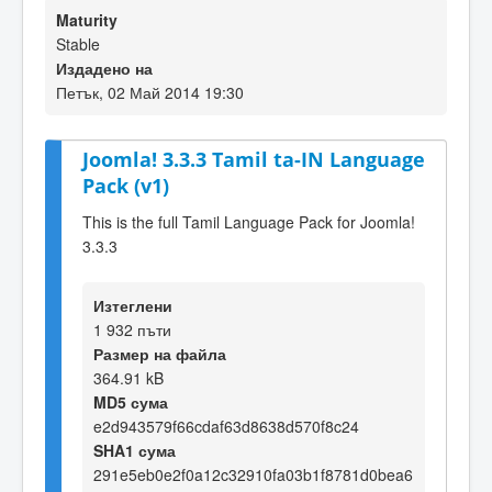
Maturity
Stable
Издадено на
Петък, 02 Май 2014 19:30
Joomla! 3.3.3 Tamil ta-IN Language
Pack (v1)
This is the full Tamil Language Pack for Joomla!
3.3.3
Изтеглени
1 932 пъти
Размер на файла
364.91 kB
MD5 сума
e2d943579f66cdaf63d8638d570f8c24
SHA1 сума
291e5eb0e2f0a12c32910fa03b1f8781d0bea6