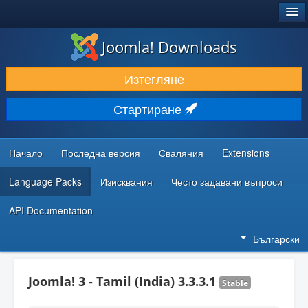
®
JOOMLA!
Joomla! Downloads
ИЗТЕГЛЯНЕ & РАЗШИРЯВАНЕ
Изтегляне
ОТКРИВАЙТЕ & УЧЕТЕ
Стартиране
ОБЩНОСТ & ПОДДРЪЖКА
РЕСУРСИ ЗА РАЗРАБОТКА
Начало
Последна версия
Сваляния
Extensions
Language Packs
Изисквания
Често задавани въпроси
API Documentation
Български
Joomla! 3 - Tamil (India) 3.3.3.1
Stable