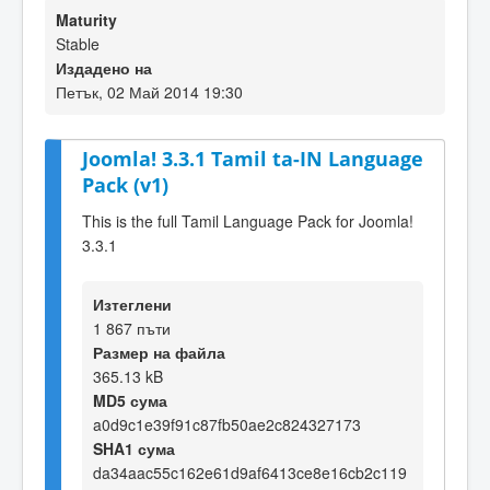
Maturity
Stable
Издадено на
Петък, 02 Май 2014 19:30
Joomla! 3.3.1 Tamil ta-IN Language
Pack (v1)
This is the full Tamil Language Pack for Joomla!
3.3.1
Изтеглени
1 867 пъти
Размер на файла
365.13 kB
MD5 сума
a0d9c1e39f91c87fb50ae2c824327173
SHA1 сума
da34aac55c162e61d9af6413ce8e16cb2c119