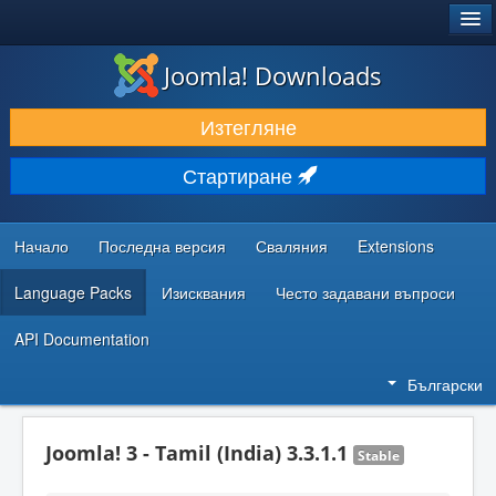
®
JOOMLA!
Joomla! Downloads
ИЗТЕГЛЯНЕ & РАЗШИРЯВАНЕ
Изтегляне
ОТКРИВАЙТЕ & УЧЕТЕ
Стартиране
ОБЩНОСТ & ПОДДРЪЖКА
РЕСУРСИ ЗА РАЗРАБОТКА
Начало
Последна версия
Сваляния
Extensions
Language Packs
Изисквания
Често задавани въпроси
API Documentation
Български
Joomla! 3 - Tamil (India) 3.3.1.1
Stable