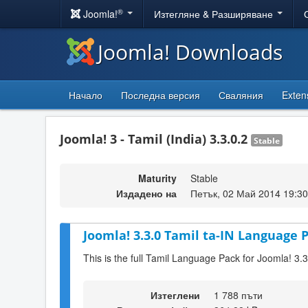
®
Joomla!
Изтегляне & Разширяване
Joomla! Downloads
Начало
Последна версия
Сваляния
Exten
Joomla! 3 - Tamil (India) 3.3.0.2
Stable
Maturity
Stable
Издадено на
Петък, 02 Май 2014 19:30
Joomla! 3.3.0 Tamil ta-IN Language P
This is the full Tamil Language Pack for Joomla! 3.3
Изтеглени
1 788 пъти