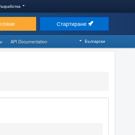
Разработка
егляне
Стартиране
Български
си
API Documentation