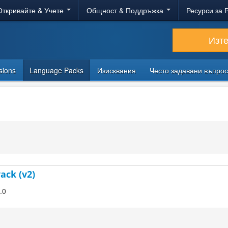
Откривайте & Учете
Общност & Поддръжка
Ресурси за 
Изт
sions
Language Packs
Изисквания
Често задавани въпро
ack (v2)
.0