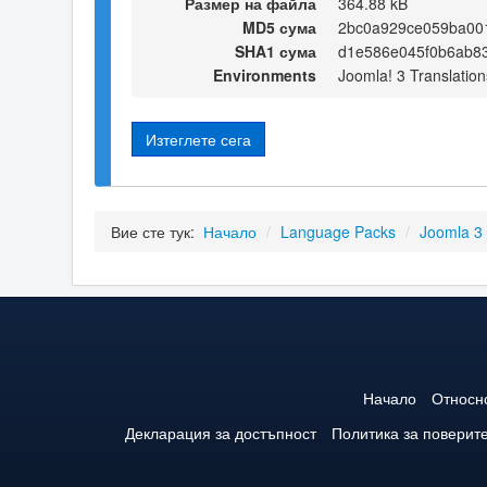
Размер на файла
364.88 kB
MD5 сума
2bc0a929ce059ba00
SHA1 сума
d1e586e045f0b6ab8
Environments
Joomla! 3 Translation
Изтеглете сега
Вие сте тук:
Начало
/
Language Packs
/
Joomla 3
Начало
Относн
Декларация за достъпност
Политика за поверит