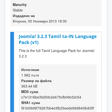
Maturity
Stable
Издадено на
Вторник, 05 Ноември 2013 18:30
Joomla! 3.2.3 Tamil ta-IN Language
Pack (v1)
This is the full Tamil Language Pack for Joomla!
3.2.3
Изтеглени
1 962 пъти
Размер на файла
363.44 kB
MD5 сума
c7e1316be3fa5fdc2e675cfb09e32c54
SHA1 сума
f91b09d9f79267bb4e3fb25eede99d8408cb5ff