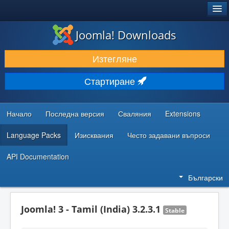
®
JOOMLA!
Joomla! Downloads
ИЗТЕГЛЯНЕ & РАЗШИРЯВАНЕ
Изтегляне
ОТКРИВАЙТЕ & УЧЕТЕ
Стартиране
ОБЩНОСТ & ПОДДРЪЖКА
РЕСУРСИ ЗА РАЗРАБОТКА
Начало
Последна версия
Сваляния
Extensions
Language Packs
Изисквания
Често задавани въпроси
API Documentation
Български
Joomla! 3 - Tamil (India) 3.2.3.1
Stable