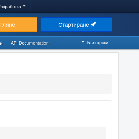
Разработка
егляне
Стартиране
Български
си
API Documentation