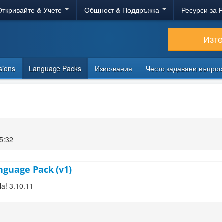
Откривайте & Учете
Общност & Поддръжка
Ресурси за 
Изт
sions
Language Packs
Изисквания
Често задавани въпро
5:32
anguage Pack (v1)
la! 3.10.11