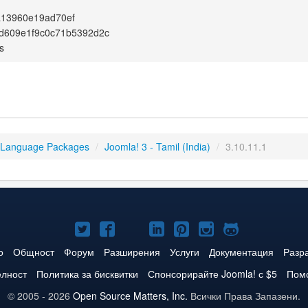
a13960e19ad70ef
2d609e1f9c0c71b5392d2c
s
 Language Packages
/
Joomla! 3 - Tamil (India)
/
3.10.11.1
Joomla!
Joomla!
Joomla!
Joomla!
Joomla!
Joomla!
Joomla!
в
във
в
в
в
в
в
о
Общност
Форум
Разширения
Услуги
Документация
Разр
Twitter
Facebook
YouTube
LinkedIn
Pinterest
Instagram
GitHub
елност
Политика за бисквитки
Спонсорирайте Joomla! с $5
Помо
© 2005 - 2026
Open Source Matters, Inc.
Всички Права Запазени.