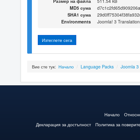
Размер на файла
511.54 kB
MD5 сума
d7c1c2fd65d909206
SHA1 сума
29d0ff75304f38fa93
Environments
Joomla! 3 Translation
Изтеглете сега
Вие сте тук:
Начало
/
Language Packs
/
Joomla 3
Начало
Относн
Декларация за достъпност
Политика за поверит