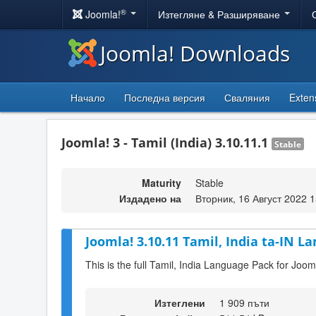
®
Joomla!
Изтегляне & Разширяване
Joomla! Downloads
Начало
Последна версия
Сваляния
Exten
Joomla! 3 - Tamil (India) 3.10.11.1
Stable
Maturity
Stable
Издадено на
Вторник, 16 Август 2022 1
Joomla! 3.10.11 Tamil, India ta-IN L
This is the full Tamil, India Language Pack for Joom
Изтеглени
1 909 пъти