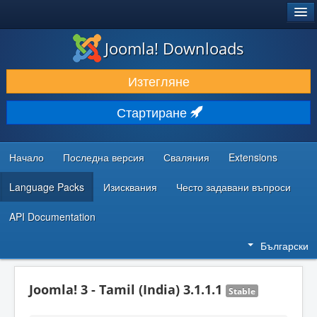
®
JOOMLA!
Joomla! Downloads
ИЗТЕГЛЯНЕ & РАЗШИРЯВАНЕ
Изтегляне
ОТКРИВАЙТЕ & УЧЕТЕ
Стартиране
ОБЩНОСТ & ПОДДРЪЖКА
РЕСУРСИ ЗА РАЗРАБОТКА
Начало
Последна версия
Сваляния
Extensions
Language Packs
Изисквания
Често задавани въпроси
API Documentation
Български
Joomla! 3 - Tamil (India) 3.1.1.1
Stable