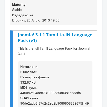
Maturity
Stable
Издадено на
Вторник, 23 Април 2013 19:30
Joomla! 3.1.1 Tamil ta-IN Language
Pack (v1)
This is the full Tamil Language Pack for Joomla!
3.1.1
Изтеглени
2 002 пъти
Размер на файла
332.87 kB
MD5 сума
4450e2c24ae8731396e89a0381ec33d5
SHA1 сума
90de2adb8f37d2c2ed2b9089806839675f149