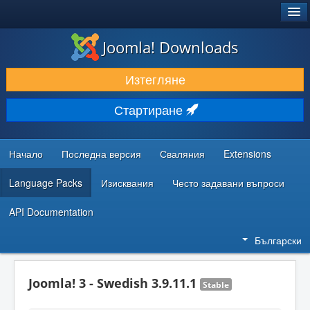
®
JOOMLA!
Joomla! Downloads
ИЗТЕГЛЯНЕ & РАЗШИРЯВАНЕ
Изтегляне
ОТКРИВАЙТЕ & УЧЕТЕ
Стартиране
ОБЩНОСТ & ПОДДРЪЖКА
РЕСУРСИ ЗА РАЗРАБОТКА
Начало
Последна версия
Сваляния
Extensions
Language Packs
Изисквания
Често задавани въпроси
API Documentation
Български
Joomla! 3 - Swedish 3.9.11.1
Stable