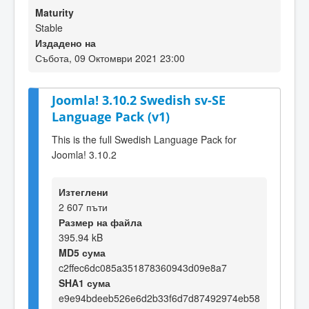
Maturity
Stable
Издадено на
Събота, 09 Октомври 2021 23:00
Joomla! 3.10.2 Swedish sv-SE
Language Pack (v1)
This is the full Swedish Language Pack for
Joomla! 3.10.2
Изтеглени
2 607 пъти
Размер на файла
395.94 kB
MD5 сума
c2ffec6dc085a351878360943d09e8a7
SHA1 сума
e9e94bdeeb526e6d2b33f6d7d87492974eb58