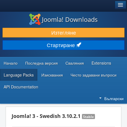
®
JOOMLA!
Joomla! Downloads
ИЗТЕГЛЯНЕ & РАЗШИРЯВАНЕ
Изтегляне
ОТКРИВАЙТЕ & УЧЕТЕ
Стартиране
ОБЩНОСТ & ПОДДРЪЖКА
РЕСУРСИ ЗА РАЗРАБОТКА
Начало
Последна версия
Сваляния
Extensions
Language Packs
Изисквания
Често задавани въпроси
API Documentation
Български
Joomla! 3 - Swedish 3.10.2.1
Stable