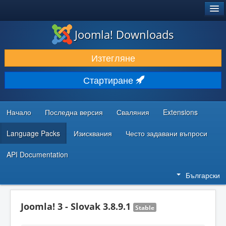
®
JOOMLA!
Joomla! Downloads
ИЗТЕГЛЯНЕ & РАЗШИРЯВАНЕ
Изтегляне
ОТКРИВАЙТЕ & УЧЕТЕ
Стартиране
ОБЩНОСТ & ПОДДРЪЖКА
РЕСУРСИ ЗА РАЗРАБОТКА
Начало
Последна версия
Сваляния
Extensions
Language Packs
Изисквания
Често задавани въпроси
API Documentation
Български
Joomla! 3 - Slovak 3.8.9.1
Stable