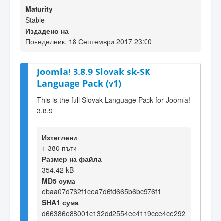
Maturity
Stable
Издадено на
Понеделник, 18 Септември 2017 23:00
Joomla! 3.8.9 Slovak sk-SK
Language Pack (v1)
This is the full Slovak Language Pack for Joomla!
3.8.9
Изтеглени
1 380 пъти
Размер на файла
354.42 kB
MD5 сума
ebaa07d762f1cea7d6fd665b6bc976f1
SHA1 сума
d66386e88001c132dd2554ec4119cce4ce292