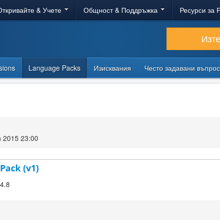
Откривайте & Учете
Общност & Поддръжка
Ресурси за 
Изт
sions
Language Packs
Изисквания
Често задавани въпро
 2015 23:00
Pack (v1)
.4.8