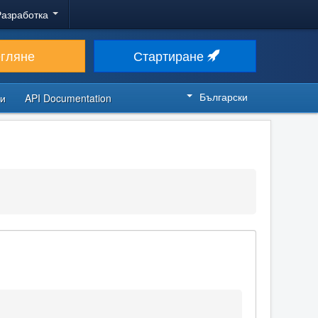
Разработка
егляне
Стартиране
Български
си
API Documentation