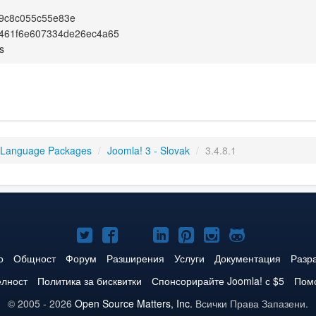
59c8c055c55e83e
3461f6e607334de26ec4a65
s
 Language Packages
/
Joomla! 3 - Slovak
/
3.4.8.1
Joomla!
Joomla!
Joomla!
Joomla!
Joomla!
Joomla!
Joomla!
в
във
в
в
в
в
в
о
Общност
Форум
Разширения
Услуги
Документация
Разр
Twitter
Facebook
YouTube
LinkedIn
Pinterest
Instagram
GitHub
елност
Политика за бисквитки
Спонсорирайте Joomla! с $5
Помо
© 2005 - 2026
Open Source Matters, Inc.
Всички Права Запазени.