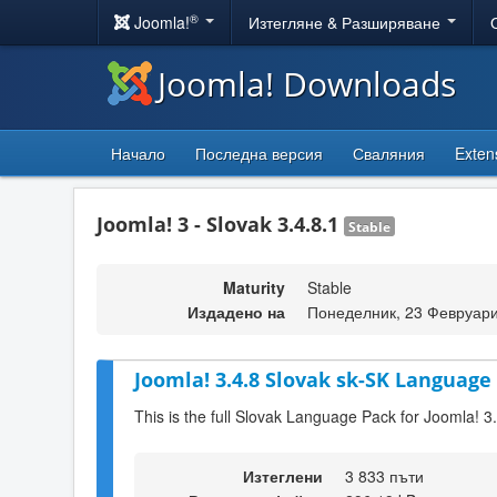
®
Joomla!
Изтегляне & Разширяване
Joomla! Downloads
Начало
Последна версия
Сваляния
Exten
Joomla! 3 - Slovak 3.4.8.1
Stable
Maturity
Stable
Издадено на
Понеделник, 23 Февруари
Joomla! 3.4.8 Slovak sk-SK Language 
This is the full Slovak Language Pack for Joomla! 3
Изтеглени
3 833 пъти