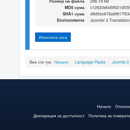
Размер на файла
296.19 kB
MD5 сума
c12620ebd5f621df3
SHA1 сума
d9d5ec676a9f817f5
Environments
Joomla! 3 Translation
Изтеглете сега
Вие сте тук:
Начало
/
Language Packs
/
Joomla 3
Начало
Относн
Декларация за достъпност
Политика за поверит