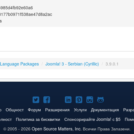
5985d4fb92e60a6
3177b0971f538ae47d8a2ac
s
 Language Packages
/
Joomla! 3 - Serbian (Cyrillic)
/
3.9.0.1
Joomla!
Joomla!
Joomla!
Joomla!
Joomla!
Joomla!
Joomla!
в
във
в
в
в
в
в
о
Общност
Форум
Разширения
Услуги
Документация
Разр
Twitter
Facebook
YouTube
LinkedIn
Pinterest
Instagram
GitHub
елност
Политика за бисквитки
Спонсорирайте Joomla! с $5
Помо
© 2005 - 2026
Open Source Matters, Inc.
Всички Права Запазени.