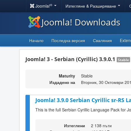
®
Joomla!
Изтегляне & Разширяване
Joomla! Downloads
Начало
Последна версия
Сваляния
Exten
Joomla! 3 - Serbian (Cyrillic) 3.9.0.1
Stable
Maturity
Stable
Издадено на
Вторник, 30 Октомври 20
Joomla! 3.9.0 Serbian Cyrillic sr-RS 
This is the full Serbian Cyrillic Language Pack for J
Изтеглени
2 138 пъти