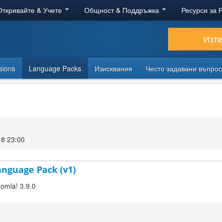
Откривайте & Учете
Общност & Поддръжка
Ресурси за 
Изт
sions
Language Packs
Изисквания
Често задавани въпро
18 23:00
Language Pack (v1)
oomla! 3.9.0