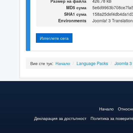
Размер на файла
426.78 kB
MD5 сума
5e6d9963b708ce7fa
SHA1 сума
158a25def4db4da1d
Environments
Joomla! 3 Translation
Изтеглете сега
Вие сте тук:
Начало
/
Language Packs
/
Joomla 3
Начало
Относн
Декларация за достъпност
Политика за поверит