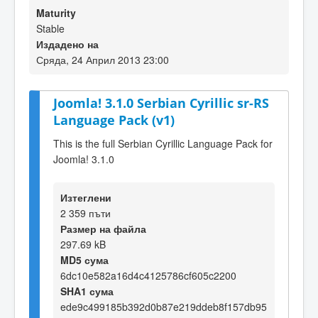
Maturity
Stable
Издадено на
Сряда, 24 Април 2013 23:00
Joomla! 3.1.0 Serbian Cyrillic sr-RS
Language Pack (v1)
This is the full Serbian Cyrillic Language Pack for
Joomla! 3.1.0
Изтеглени
2 359 пъти
Размер на файла
297.69 kB
MD5 сума
6dc10e582a16d4c4125786cf605c2200
SHA1 сума
ede9c499185b392d0b87e219ddeb8f157db95