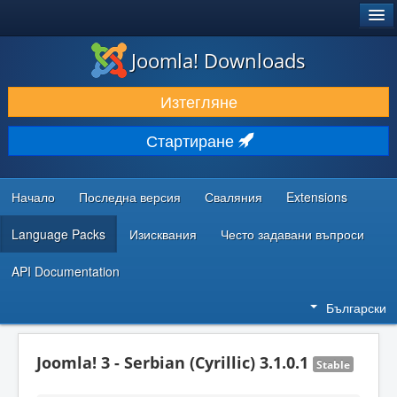
®
JOOMLA!
Joomla! Downloads
ИЗТЕГЛЯНЕ & РАЗШИРЯВАНЕ
Изтегляне
ОТКРИВАЙТЕ & УЧЕТЕ
Стартиране
ОБЩНОСТ & ПОДДРЪЖКА
РЕСУРСИ ЗА РАЗРАБОТКА
Начало
Последна версия
Сваляния
Extensions
Language Packs
Изисквания
Често задавани въпроси
API Documentation
Български
Joomla! 3 - Serbian (Cyrillic) 3.1.0.1
Stable