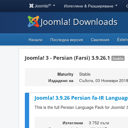
®
Joomla!
Изтегляне & Разширяване
Joomla! Downloads
Начало
Последна версия
Сваляния
Exten
Joomla! 3 - Persian (Farsi) 3.9.26.1
Stable
Maturity
Stable
Издадено на
Събота, 03 Ноември 2018
Joomla! 3.9.26 Persian fa-IR Languag
This is the full Persian Language Pack for Joomla! 
Изтеглени
3 752 пъти