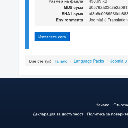
Размер на файла
438.69 kB
MD5 сума
d05762a03c2e2a091
SHA1 сума
af3b8c0989566db88
Environments
Joomla! 3 Translation
Изтеглете сега
Вие сте тук:
Начало
/
Language Packs
/
Joomla 3
Начало
Относн
Декларация за достъпност
Политика за поверит