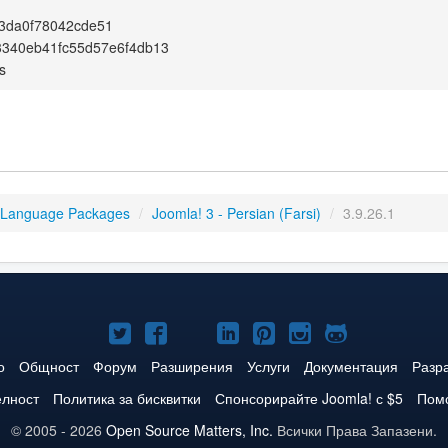
3da0f78042cde51
3340eb41fc55d57e6f4db13
s
 Language Packages
/
Joomla! 3 - Persian (Farsi)
/
3.9.26.1
Joomla!
Joomla!
Joomla!
Joomla!
Joomla!
Joomla!
Joomla!
в
във
в
в
в
в
в
о
Общност
Форум
Разширения
Услуги
Документация
Разр
Twitter
Facebook
YouTube
LinkedIn
Pinterest
Instagram
GitHub
елност
Политика за бисквитки
Спонсорирайте Joomla! с $5
Помо
© 2005 - 2026
Open Source Matters, Inc.
Всички Права Запазени.