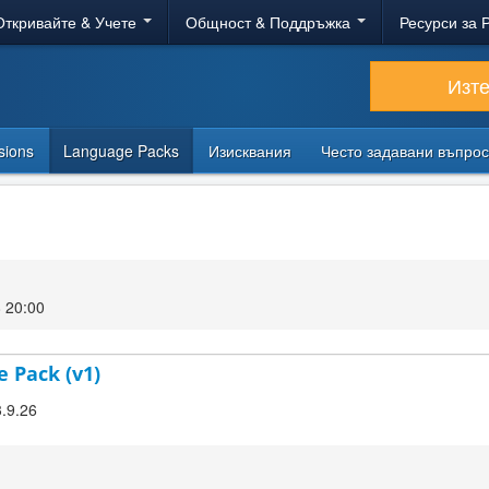
Откривайте & Учете
Общност & Поддръжка
Ресурси за 
Изт
sions
Language Packs
Изисквания
Често задавани въпро
 20:00
e Pack (v1)
3.9.26