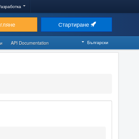
Разработка
егляне
Стартиране
Български
си
API Documentation