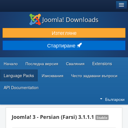
®
JOOMLA!
Joomla! Downloads
ИЗТЕГЛЯНЕ & РАЗШИРЯВАНЕ
Изтегляне
ОТКРИВАЙТЕ & УЧЕТЕ
Стартиране
ОБЩНОСТ & ПОДДРЪЖКА
РЕСУРСИ ЗА РАЗРАБОТКА
Начало
Последна версия
Сваляния
Extensions
Language Packs
Изисквания
Често задавани въпроси
API Documentation
Български
Joomla! 3 - Persian (Farsi) 3.1.1.1
Stable