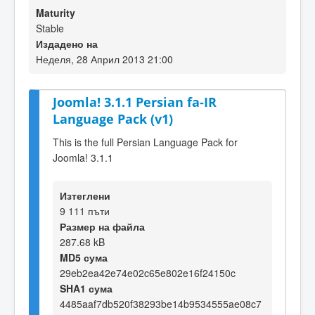
Maturity
Stable
Издадено на
Неделя, 28 Април 2013 21:00
Joomla! 3.1.1 Persian fa-IR
Language Pack (v1)
This is the full Persian Language Pack for
Joomla! 3.1.1
Изтеглени
9 111 пъти
Размер на файла
287.68 kB
MD5 сума
29eb2ea42e74e02c65e802e16f24150c
SHA1 сума
4485aaf7db520f38293be14b9534555ae08c7