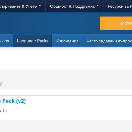
Откривайте & Учете
Общност & Поддръжка
Ресурси за 
Изт
sions
Language Packs
Изисквания
Често задавани въпро
0
 Pack (v2)
3.1.1