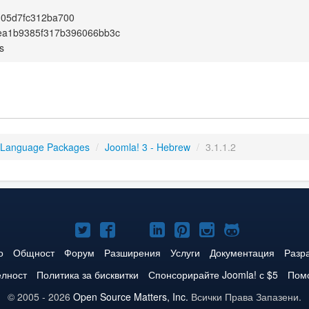
105d7fc312ba700
ea1b9385f317b396066bb3c
s
 Language Packages
/
Joomla! 3 - Hebrew
/
3.1.1.2
Joomla!
Joomla!
Joomla!
Joomla!
Joomla!
Joomla!
Joomla!
в
във
в
в
в
в
в
о
Общност
Форум
Разширения
Услуги
Документация
Разр
Twitter
Facebook
YouTube
LinkedIn
Pinterest
Instagram
GitHub
елност
Политика за бисквитки
Спонсорирайте Joomla! с $5
Помо
© 2005 - 2026
Open Source Matters, Inc.
Всички Права Запазени.