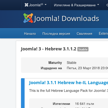
®
Joomla!
Изтегляне & Разширяване
Joomla! Downloads
Начало
Последна версия
Сваляния
Exten
Joomla! 3 - Hebrew 3.1.1.2
Stable
Maturity
Stable
Издадено на
Петък, 23 Март 2018 23:0
Joomla! 3.1.1 Hebrew he-IL Language
This is the full Hebrew Language Pack for Joomla! 
Изтеглени
16 641 пъти