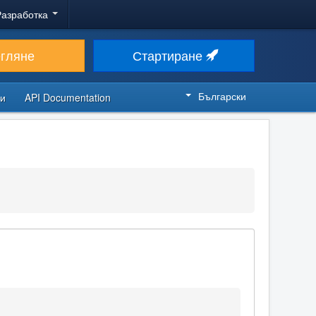
Разработка
егляне
Стартиране
Български
си
API Documentation