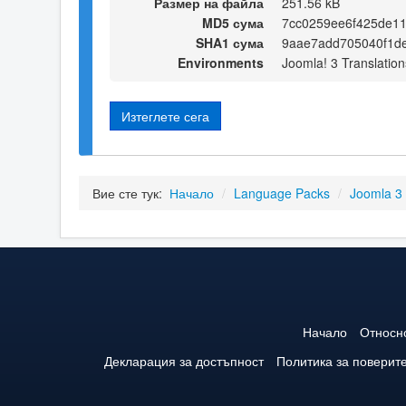
Размер на файла
251.56 kB
MD5 сума
7cc0259ee6f425de1
SHA1 сума
9aae7add705040f1d
Environments
Joomla! 3 Translation
Изтеглете сега
Вие сте тук:
Начало
/
Language Packs
/
Joomla 3
Начало
Относн
Декларация за достъпност
Политика за поверит