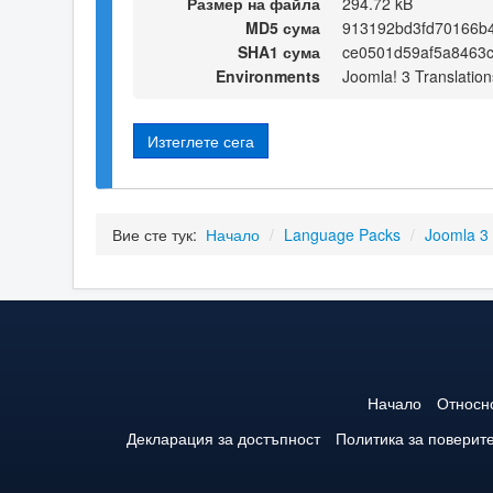
Размер на файла
294.72 kB
MD5 сума
913192bd3fd70166b
SHA1 сума
ce0501d59af5a8463
Environments
Joomla! 3 Translation
Изтеглете сега
Вие сте тук:
Начало
/
Language Packs
/
Joomla 3
Начало
Относн
Декларация за достъпност
Политика за поверит