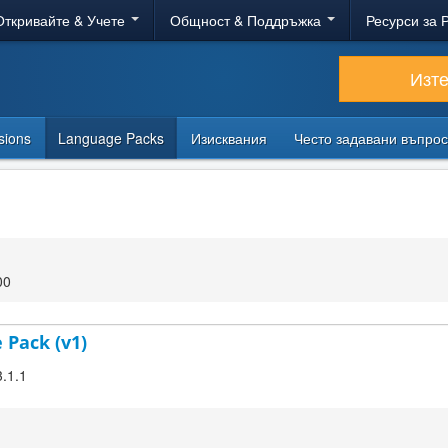
Откривайте & Учете
Общност & Поддръжка
Ресурси за 
Изт
sions
Language Packs
Изисквания
Често задавани въпро
00
 Pack (v1)
3.1.1