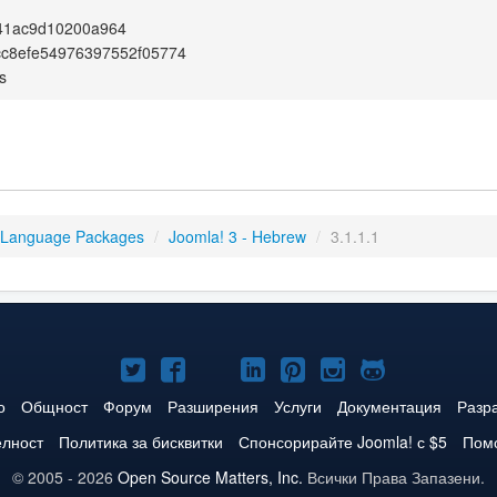
41ac9d10200a964
cc8efe54976397552f05774
s
 Language Packages
/
Joomla! 3 - Hebrew
/
3.1.1.1
Joomla!
Joomla!
Joomla!
Joomla!
Joomla!
Joomla!
Joomla!
в
във
в
в
в
в
в
о
Общност
Форум
Разширения
Услуги
Документация
Разр
Twitter
Facebook
YouTube
LinkedIn
Pinterest
Instagram
GitHub
елност
Политика за бисквитки
Спонсорирайте Joomla! с $5
Помо
© 2005 - 2026
Open Source Matters, Inc.
Всички Права Запазени.