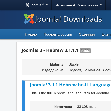
®
Joomla!
Изтегляне & Разширяване
Joomla! Downloads
Начало
Последна версия
Сваляния
Exten
Joomla! 3 - Hebrew 3.1.1.1
Stable
Maturity
Stable
Издадено на
Неделя, 12 Май 2013 22:
Joomla! 3.1.1 Hebrew he-IL Language
This is the full Hebrew Language Pack for Joomla! 
Изтеглени
33 808 пъти