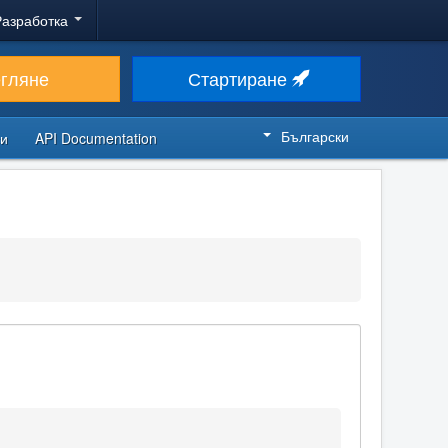
Разработка
егляне
Стартиране
Български
си
API Documentation