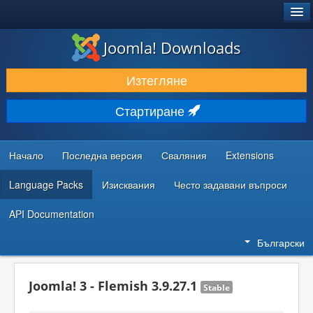
®
JOOMLA!
Joomla! Downloads
ИЗТЕГЛЯНЕ & РАЗШИРЯВАНЕ
Изтегляне
ОТКРИВАЙТЕ & УЧЕТЕ
Стартиране
ОБЩНОСТ & ПОДДРЪЖКА
РЕСУРСИ ЗА РАЗРАБОТКА
Начало
Последна версия
Сваляния
Extensions
Language Packs
Изисквания
Често задавани въпроси
API Documentation
Български
Joomla! 3 - Flemish 3.9.27.1
Stable