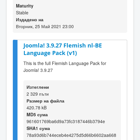
Maturity
Stable
Издадено на
Вторник, 25 Май 2021 23:00
Joomla! 3.9.27 Flemish nl-BE
Language Pack (v1)
This is the full Flemish Language Pack for
Joomla! 3.9.27
Изтеглени
2 329 пъти
Размер на файла
420.78 kB
MD5 сума
961601769ba6d9a73fc3187446b3794e
SHA1 сума
78a93d6b744eceb4e4275d5d66b6602aa668