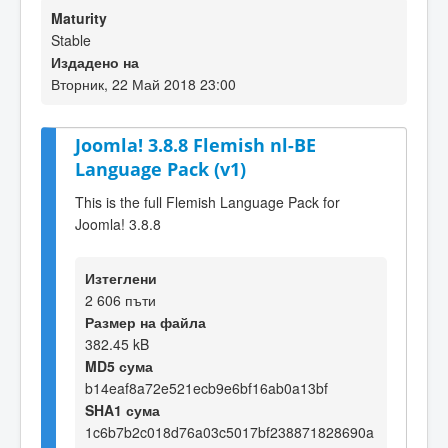
Maturity
Stable
Издадено на
Вторник, 22 Май 2018 23:00
Joomla! 3.8.8 Flemish nl-BE
Language Pack (v1)
This is the full Flemish Language Pack for
Joomla! 3.8.8
Изтеглени
2 606 пъти
Размер на файла
382.45 kB
MD5 сума
b14eaf8a72e521ecb9e6bf16ab0a13bf
SHA1 сума
1c6b7b2c018d76a03c5017bf238871828690a