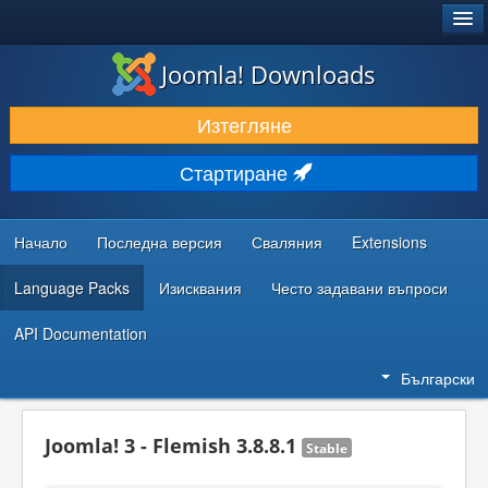
®
JOOMLA!
Joomla! Downloads
ИЗТЕГЛЯНЕ & РАЗШИРЯВАНЕ
Изтегляне
ОТКРИВАЙТЕ & УЧЕТЕ
Стартиране
ОБЩНОСТ & ПОДДРЪЖКА
РЕСУРСИ ЗА РАЗРАБОТКА
Начало
Последна версия
Сваляния
Extensions
Language Packs
Изисквания
Често задавани въпроси
API Documentation
Български
Joomla! 3 - Flemish 3.8.8.1
Stable