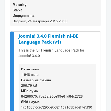
Maturity
Stable
Издадено на
Вторник, 24 Февруари 2015 23:00
Joomla! 3.4.0 Flemish nl-BE
Language Pack (v1)
This is the full Flemish Language Pack for
Joomla! 3.4.0
Изтеглени
1 948 пъти
Размер на файла
296.79 kB
MD5 сума
84268070c7ba3af26ce99e61d84c2728
SHA1 сума
1cc1b33fcce7295b9b3241ca163badef7e5f30