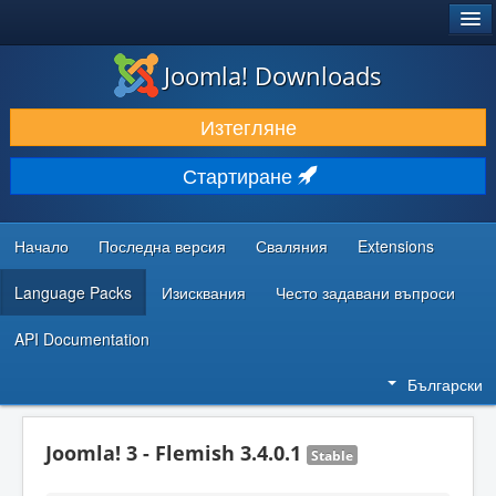
®
JOOMLA!
Joomla! Downloads
ИЗТЕГЛЯНЕ & РАЗШИРЯВАНЕ
Изтегляне
ОТКРИВАЙТЕ & УЧЕТЕ
Стартиране
ОБЩНОСТ & ПОДДРЪЖКА
РЕСУРСИ ЗА РАЗРАБОТКА
Начало
Последна версия
Сваляния
Extensions
Language Packs
Изисквания
Често задавани въпроси
API Documentation
Български
Joomla! 3 - Flemish 3.4.0.1
Stable