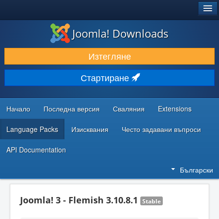
®
JOOMLA!
Joomla! Downloads
ИЗТЕГЛЯНЕ & РАЗШИРЯВАНЕ
Изтегляне
ОТКРИВАЙТЕ & УЧЕТЕ
Стартиране
ОБЩНОСТ & ПОДДРЪЖКА
РЕСУРСИ ЗА РАЗРАБОТКА
Начало
Последна версия
Сваляния
Extensions
Language Packs
Изисквания
Често задавани въпроси
API Documentation
Български
Joomla! 3 - Flemish 3.10.8.1
Stable