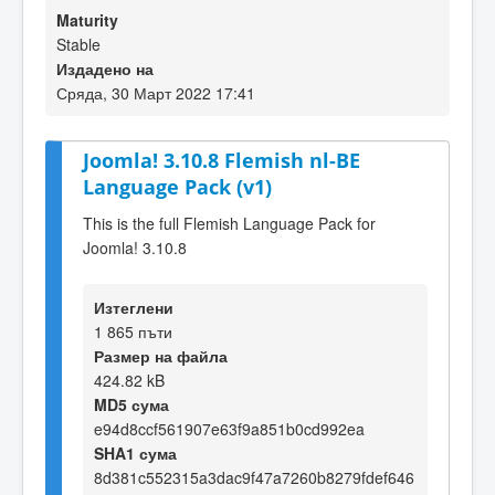
Maturity
Stable
Издадено на
Сряда, 30 Март 2022 17:41
Joomla! 3.10.8 Flemish nl-BE
Language Pack (v1)
This is the full Flemish Language Pack for
Joomla! 3.10.8
Изтеглени
1 865 пъти
Размер на файла
424.82 kB
MD5 сума
e94d8ccf561907e63f9a851b0cd992ea
SHA1 сума
8d381c552315a3dac9f47a7260b8279fdef646