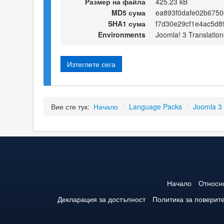
Размер на файла
425.23 kB
MD5 сума
ea893f0dafe02b6750
SHA1 сума
f7d30e29cf1e4ac5d
Environments
Joomla! 3 Translation
Изтеглете сега
Вие сте тук:
Начало
/
Language Packs
/
Joomla 3
Начало
Относн
Декларация за достъпност
Политика за поверит