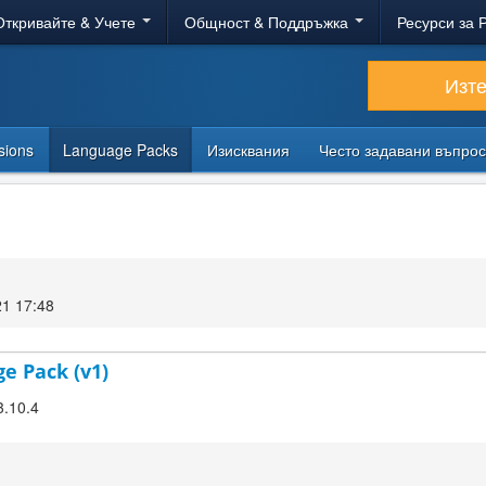
Откривайте & Учете
Общност & Поддръжка
Ресурси за 
Изт
sions
Language Packs
Изисквания
Често задавани въпро
21 17:48
ge Pack (v1)
3.10.4