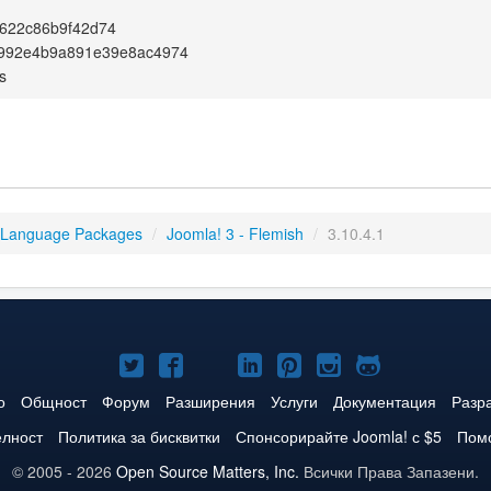
622c86b9f42d74
8992e4b9a891e39e8ac4974
s
 Language Packages
/
Joomla! 3 - Flemish
/
3.10.4.1
Joomla!
Joomla!
Joomla!
Joomla!
Joomla!
Joomla!
Joomla!
в
във
в
в
в
в
в
о
Общност
Форум
Разширения
Услуги
Документация
Разр
Twitter
Facebook
YouTube
LinkedIn
Pinterest
Instagram
GitHub
елност
Политика за бисквитки
Спонсорирайте Joomla! с $5
Помо
© 2005 - 2026
Open Source Matters, Inc.
Всички Права Запазени.