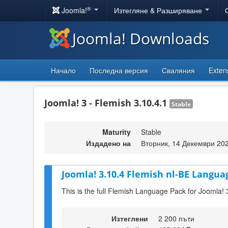
®
Joomla!
Изтегляне & Разширяване
Joomla! Downloads
Начало
Последна версия
Сваляния
Exten
Joomla! 3 - Flemish 3.10.4.1
Stable
Maturity
Stable
Издадено на
Вторник, 14 Декември 20
Joomla! 3.10.4 Flemish nl-BE Langua
This is the full Flemish Language Pack for Joomla! 
Изтеглени
2 200 пъти