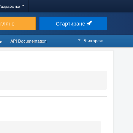
Разработка
егляне
Стартиране
Български
си
API Documentation