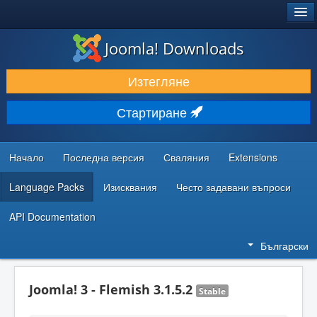
®
JOOMLA!
Joomla! Downloads
ИЗТЕГЛЯНЕ & РАЗШИРЯВАНЕ
Изтегляне
ОТКРИВАЙТЕ & УЧЕТЕ
Стартиране
ОБЩНОСТ & ПОДДРЪЖКА
РЕСУРСИ ЗА РАЗРАБОТКА
Начало
Последна версия
Сваляния
Extensions
Language Packs
Изисквания
Често задавани въпроси
API Documentation
Български
Joomla! 3 - Flemish 3.1.5.2
Stable