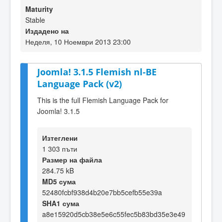
Maturity
Stable
Издадено на
Неделя, 10 Ноември 2013 23:00
Joomla! 3.1.5 Flemish nl-BE
Language Pack (v2)
This is the full Flemish Language Pack for
Joomla! 3.1.5
Изтеглени
1 303 пъти
Размер на файла
284.75 kB
MD5 сума
52480fcbf938d4b20e7bb5cefb55e39a
SHA1 сума
a8e15920d5cb38e5e6c55fec5b83bd35e3e49