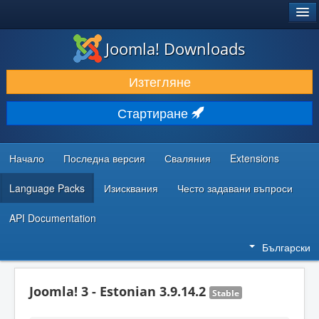
®
JOOMLA!
Joomla! Downloads
ИЗТЕГЛЯНЕ & РАЗШИРЯВАНЕ
Изтегляне
ОТКРИВАЙТЕ & УЧЕТЕ
Стартиране
ОБЩНОСТ & ПОДДРЪЖКА
РЕСУРСИ ЗА РАЗРАБОТКА
Начало
Последна версия
Сваляния
Extensions
Language Packs
Изисквания
Често задавани въпроси
API Documentation
Български
Joomla! 3 - Estonian 3.9.14.2
Stable