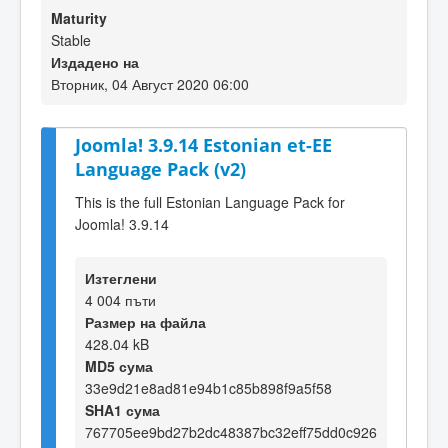
Maturity
Stable
Издадено на
Вторник, 04 Август 2020 06:00
Joomla! 3.9.14 Estonian et-EE
Language Pack (v2)
This is the full Estonian Language Pack for
Joomla! 3.9.14
Изтеглени
4 004 пъти
Размер на файла
428.04 kB
MD5 сума
33e9d21e8ad81e94b1c85b898f9a5f58
SHA1 сума
767705ee9bd27b2dc48387bc32eff75dd0c926