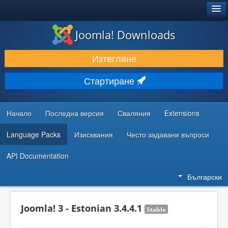
®
JOOMLA!
Joomla! Downloads
ИЗТЕГЛЯНЕ & РАЗШИРЯВАНЕ
Изтегляне
ОТКРИВАЙТЕ & УЧЕТЕ
Стартиране
ОБЩНОСТ & ПОДДРЪЖКА
РЕСУРСИ ЗА РАЗРАБОТКА
Начало
Последна версия
Сваляния
Extensions
Language Packs
Изисквания
Често задавани въпроси
API Documentation
Български
Joomla! 3 - Estonian 3.4.4.1
Stable