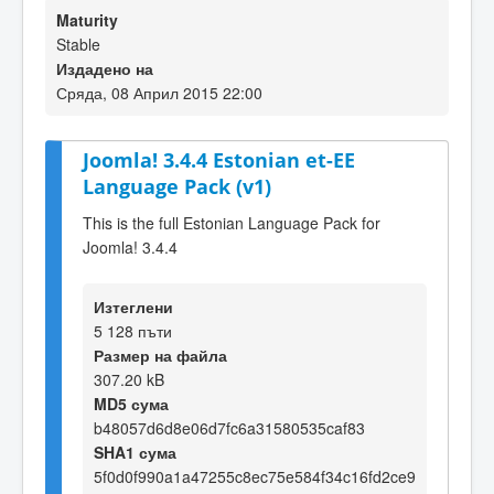
Maturity
Stable
Издадено на
Сряда, 08 Април 2015 22:00
Joomla! 3.4.4 Estonian et-EE
Language Pack (v1)
This is the full Estonian Language Pack for
Joomla! 3.4.4
Изтеглени
5 128 пъти
Размер на файла
307.20 kB
MD5 сума
b48057d6d8e06d7fc6a31580535caf83
SHA1 сума
5f0d0f990a1a47255c8ec75e584f34c16fd2ce9