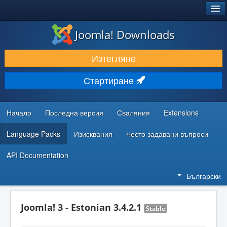
®
JOOMLA!
Joomla! Downloads
ИЗТЕГЛЯНЕ & РАЗШИРЯВАНЕ
Изтегляне
ОТКРИВАЙТЕ & УЧЕТЕ
Стартиране
ОБЩНОСТ & ПОДДРЪЖКА
РЕСУРСИ ЗА РАЗРАБОТКА
Начало
Последна версия
Сваляния
Extensions
Language Packs
Изисквания
Често задавани въпроси
API Documentation
Български
Joomla! 3 - Estonian 3.4.2.1
Stable