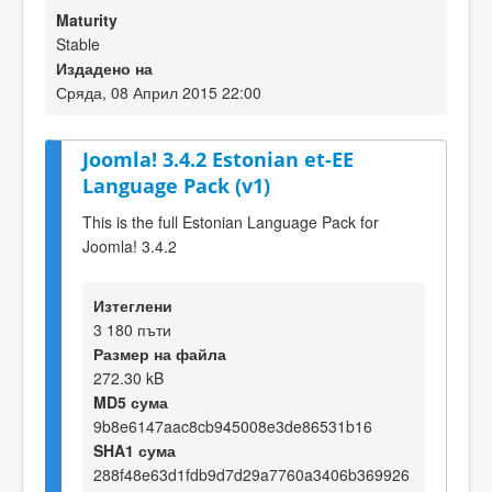
Maturity
Stable
Издадено на
Сряда, 08 Април 2015 22:00
Joomla! 3.4.2 Estonian et-EE
Language Pack (v1)
This is the full Estonian Language Pack for
Joomla! 3.4.2
Изтеглени
3 180 пъти
Размер на файла
272.30 kB
MD5 сума
9b8e6147aac8cb945008e3de86531b16
SHA1 сума
288f48e63d1fdb9d7d29a7760a3406b369926