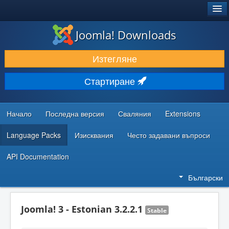
®
JOOMLA!
Joomla! Downloads
ИЗТЕГЛЯНЕ & РАЗШИРЯВАНЕ
Изтегляне
ОТКРИВАЙТЕ & УЧЕТЕ
Стартиране
ОБЩНОСТ & ПОДДРЪЖКА
РЕСУРСИ ЗА РАЗРАБОТКА
Начало
Последна версия
Сваляния
Extensions
Language Packs
Изисквания
Често задавани въпроси
API Documentation
Български
Joomla! 3 - Estonian 3.2.2.1
Stable