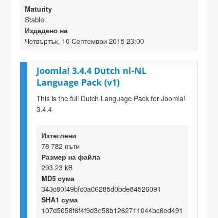
Maturity
Stable
Издадено на
Четвъртък, 10 Септември 2015 23:00
Joomla! 3.4.4 Dutch nl-NL
Language Pack (v1)
This is the full Dutch Language Pack for Joomla!
3.4.4
Изтеглени
78 782 пъти
Размер на файла
293.23 kB
MD5 сума
343c80f49bfc0a06285d0bde84526091
SHA1 сума
107d5058f6f4f9d3e58b1262711044bc6ed491