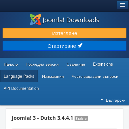
®
JOOMLA!
Joomla! Downloads
ИЗТЕГЛЯНЕ & РАЗШИРЯВАНЕ
Изтегляне
ОТКРИВАЙТЕ & УЧЕТЕ
Стартиране
ОБЩНОСТ & ПОДДРЪЖКА
РЕСУРСИ ЗА РАЗРАБОТКА
Начало
Последна версия
Сваляния
Extensions
Language Packs
Изисквания
Често задавани въпроси
API Documentation
Български
Joomla! 3 - Dutch 3.4.4.1
Stable