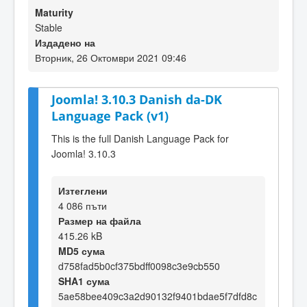
Maturity
Stable
Издадено на
Вторник, 26 Октомври 2021 09:46
Joomla! 3.10.3 Danish da-DK
Language Pack (v1)
This is the full Danish Language Pack for
Joomla! 3.10.3
Изтеглени
4 086 пъти
Размер на файла
415.26 kB
MD5 сума
d758fad5b0cf375bdff0098c3e9cb550
SHA1 сума
5ae58bee409c3a2d90132f9401bdae5f7dfd8c