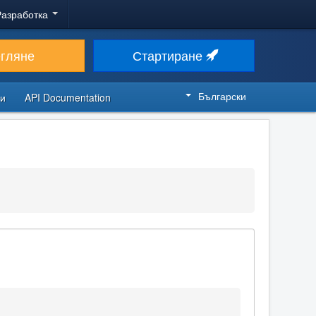
Разработка
егляне
Стартиране
Български
си
API Documentation