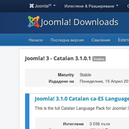
®
Joomla!
Изтегляне & Разширяване
Joomla! Downloads
Начало
Последна версия
Сваляния
Exten
Joomla! 3 - Catalan 3.1.0.1
Stable
Maturity
Stable
Издадено на
Понеделник, 15 Април 20
Joomla! 3.1.0 Catalan ca-ES Language
This is the full Catalan Language Pack for Joomla! 
Изтеглени
3 036 пъти