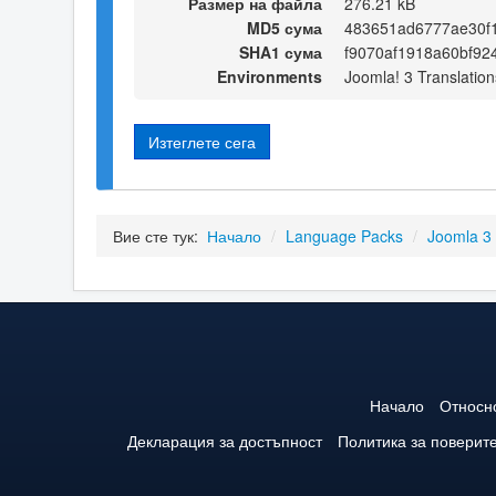
Размер на файла
276.21 kB
MD5 сума
483651ad6777ae30f1
SHA1 сума
f9070af1918a60bf92
Environments
Joomla! 3 Translation
Изтеглете сега
Вие сте тук:
Начало
/
Language Packs
/
Joomla 3
Начало
Относн
Декларация за достъпност
Политика за поверит