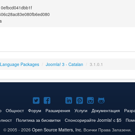
0efbcd041dbb1f
406c28ac83e080fb6ed080
s
 Language Packages
/
Joomla! 3 - Catalan
/
3.1.0.1
Joomla!
Joomla!
Joomla!
Joomla!
Joomla!
Joomla!
Joomla!
в
във
в
в
в
в
в
о
Общност
Форум
Разширения
Услуги
Документация
Разр
Twitter
Facebook
YouTube
LinkedIn
Pinterest
Instagram
GitHub
елност
Политика за бисквитки
Спонсорирайте Joomla! с $5
Помо
© 2005 - 2026
Open Source Matters, Inc.
Всички Права Запазени.