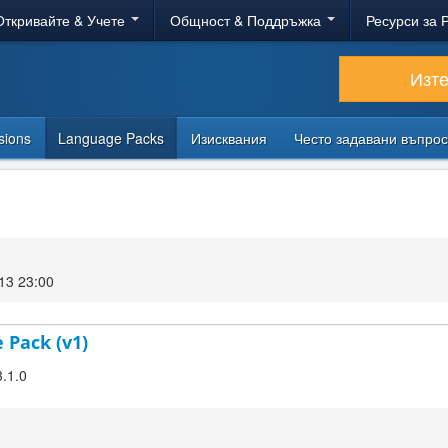
Откривайте & Учете
Общност & Поддръжка
Ресурси за 
Изт
sions
Language Packs
Изисквания
Често задавани въпро
13 23:00
 Pack (v1)
3.1.0