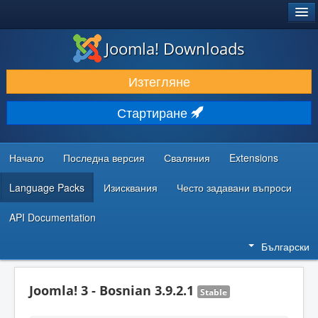
®
JOOMLA!
Joomla! Downloads
ИЗТЕГЛЯНЕ & РАЗШИРЯВАНЕ
Изтегляне
ОТКРИВАЙТЕ & УЧЕТЕ
Стартиране
ОБЩНОСТ & ПОДДРЪЖКА
РЕСУРСИ ЗА РАЗРАБОТКА
Начало
Последна версия
Сваляния
Extensions
Language Packs
Изисквания
Често задавани въпроси
API Documentation
Български
Joomla! 3 - Bosnian 3.9.2.1
Stable