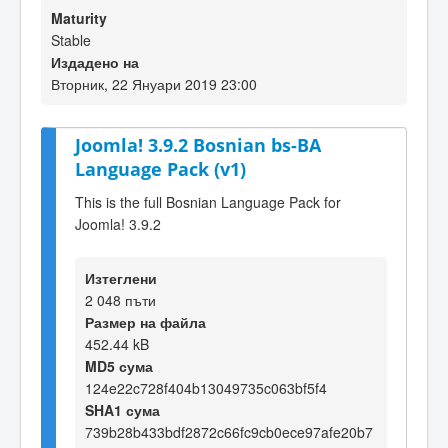
Maturity
Stable
Издадено на
Вторник, 22 Януари 2019 23:00
Joomla! 3.9.2 Bosnian bs-BA
Language Pack (v1)
This is the full Bosnian Language Pack for
Joomla! 3.9.2
Изтеглени
2 048 пъти
Размер на файла
452.44 kB
MD5 сума
124e22c728f404b13049735c063bf5f4
SHA1 сума
739b28b433bdf2872c66fc9cb0ece97afe20b7