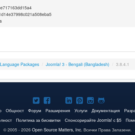
ce717163dd15a4
f1d14e37998c021a508eba5
s
 Language Packages
/
Joomla! 3 - Bengali (Bangladesh)
/
3.8.4.1
Joomla!
Joomla!
Joomla!
Joomla!
Joomla!
Joomla!
Joomla!
в
във
в
в
в
в
в
о
Общност
Форум
Разширения
Услуги
Документация
Разр
Twitter
Facebook
YouTube
LinkedIn
Pinterest
Instagram
GitHub
елност
Политика за бисквитки
Спонсорирайте Joomla! с $5
Помо
© 2005 - 2026
Open Source Matters, Inc.
Всички Права Запазени.