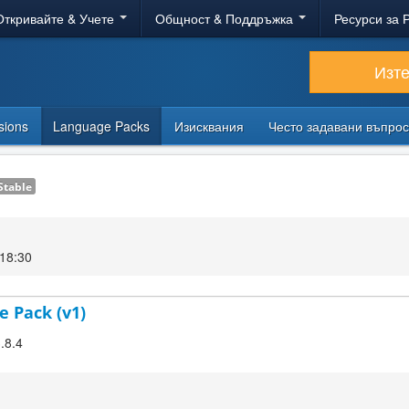
Откривайте & Учете
Общност & Поддръжка
Ресурси за 
Изт
sions
Language Packs
Изисквания
Често задавани въпро
Stable
18:30
e Pack (v1)
.8.4