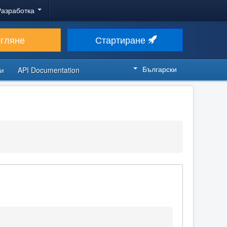
Разработка
егляне
Стартиране
Български
си
API Documentation