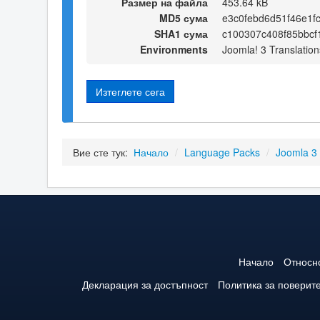
Размер на файла
453.64 kB
MD5 сума
e3c0febd6d51f46e1f
SHA1 сума
c100307c408f85bbc
Environments
Joomla! 3 Translation
Изтеглете сега
Вие сте тук:
Начало
/
Language Packs
/
Joomla 3
Начало
Относн
Декларация за достъпност
Политика за поверит