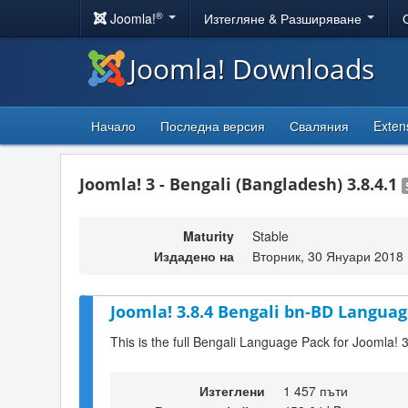
®
Joomla!
Изтегляне & Разширяване
Joomla! Downloads
Начало
Последна версия
Сваляния
Exten
Joomla! 3 - Bengali (Bangladesh) 3.8.4.1
Maturity
Stable
Издадено на
Вторник, 30 Януари 2018 
Joomla! 3.8.4 Bengali bn-BD Languag
This is the full Bengali Language Pack for Joomla! 3
Изтеглени
1 457 пъти