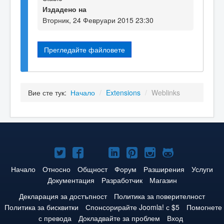
Издадено на
Вторник, 24 Февруари 2015 23:30
Прегледайте файловете
Вие сте тук:
Начало
/
Extensions
/
Weblinks
Joomla!
Joomla!
Joomla!
Joomla!
Joomla!
Joomla!
Joomla!
в
във
в
в
в
в
в
Начало
Относно
Общност
Форум
Разширения
Услуги
Документация
Разработчик
Магазин
Twitter
Facebook
YouTube
LinkedIn
Pinterest
Instagram
GitHub
Декларация за достъпност
Политика за поверителност
Политика за бисквитки
Спонсорирайте Joomla! с $5
Помогнете
с превода
Докладвайте за проблем
Вход