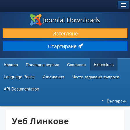
®
JOOMLA!
Joomla! Downloads
ИЗТЕГЛЯНЕ & РАЗШИРЯВАНЕ
Изтегляне
ОТКРИВАЙТЕ & УЧЕТЕ
Стартиране
ОБЩНОСТ & ПОДДРЪЖКА
РЕСУРСИ ЗА РАЗРАБОТКА
Начало
Последна версия
Сваляния
Extensions
Language Packs
Изисквания
Често задавани въпроси
API Documentation
Български
Уеб Линкове